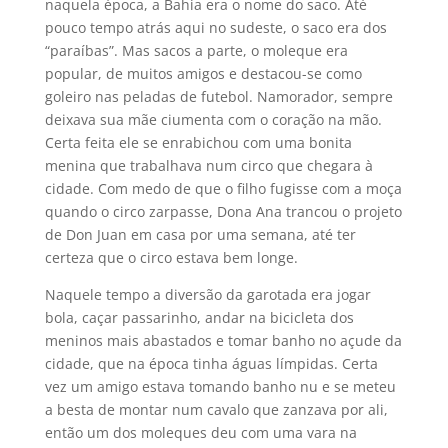
naquela época, a Bahia era o nome do saco. Até
pouco tempo atrás aqui no sudeste, o saco era dos
“paraíbas”. Mas sacos a parte, o moleque era
popular, de muitos amigos e destacou-se como
goleiro nas peladas de futebol. Namorador, sempre
deixava sua mãe ciumenta com o coração na mão.
Certa feita ele se enrabichou com uma bonita
menina que trabalhava num circo que chegara à
cidade. Com medo de que o filho fugisse com a moça
quando o circo zarpasse, Dona Ana trancou o projeto
de Don Juan em casa por uma semana, até ter
certeza que o circo estava bem longe.
Naquele tempo a diversão da garotada era jogar
bola, caçar passarinho, andar na bicicleta dos
meninos mais abastados e tomar banho no açude da
cidade, que na época tinha águas límpidas. Certa
vez um amigo estava tomando banho nu e se meteu
a besta de montar num cavalo que zanzava por ali,
então um dos moleques deu com uma vara na