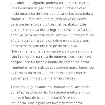
na cabeça de alguém, poderia ter dado em morte.
Pois foram investigar o fato. Nos fundos da casa
havia uma área de lazer que dava vistas para toda a
cidade. O limite era uma mureta baixa que dava
para um terreno baldio três metros abaixo. Este
terreno terminava numa íngreme descida até a rua
debaixo, bem na casa do tal vizinho. Pularam o muro
e foram conferir a cena do crime e se depararam,
entre o mato, com um rico pé de melancia.
Naturalmente uma delas madura, soltou-se, rolou e
caiu lá embaixo na casa do homem. Isso aconteceu
porque Tarcisio tinha o hábito de comer melancia
freqüentemente, debruçado sobre o muro, lançando
os caroços no mato. E numa dessa quase morre
alguém por um ataque melancia voadora.
Trabalhou alguns anos no Unibanco de Paraíba do
Sul e fez história por lá. Colecionou muitos amigos
dentro e fora do trabalho e também muita
influência. Mas o país passava por momentos