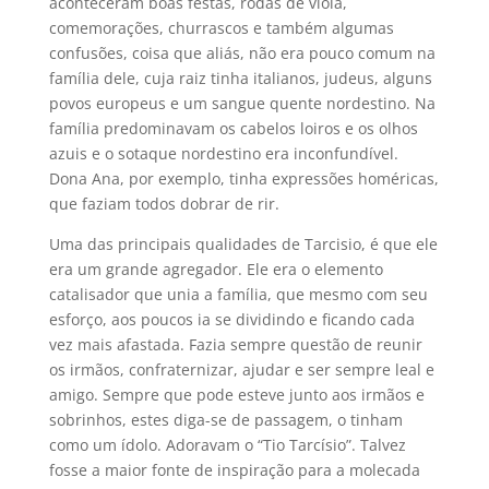
aconteceram boas festas, rodas de viola,
comemorações, churrascos e também algumas
confusões, coisa que aliás, não era pouco comum na
família dele, cuja raiz tinha italianos, judeus, alguns
povos europeus e um sangue quente nordestino. Na
família predominavam os cabelos loiros e os olhos
azuis e o sotaque nordestino era inconfundível.
Dona Ana, por exemplo, tinha expressões homéricas,
que faziam todos dobrar de rir.
Uma das principais qualidades de Tarcisio, é que ele
era um grande agregador. Ele era o elemento
catalisador que unia a família, que mesmo com seu
esforço, aos poucos ia se dividindo e ficando cada
vez mais afastada. Fazia sempre questão de reunir
os irmãos, confraternizar, ajudar e ser sempre leal e
amigo. Sempre que pode esteve junto aos irmãos e
sobrinhos, estes diga-se de passagem, o tinham
como um ídolo. Adoravam o “Tio Tarcísio”. Talvez
fosse a maior fonte de inspiração para a molecada