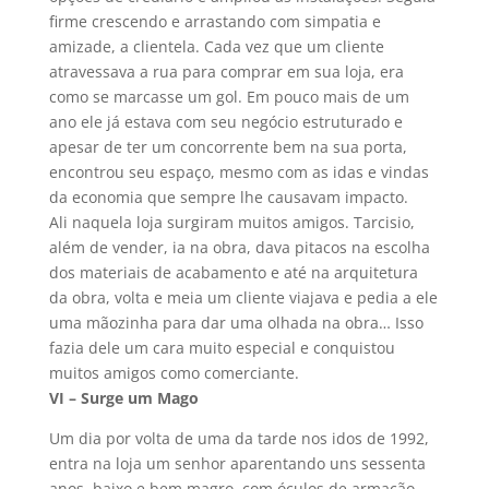
firme crescendo e arrastando com simpatia e
amizade, a clientela. Cada vez que um cliente
atravessava a rua para comprar em sua loja, era
como se marcasse um gol. Em pouco mais de um
ano ele já estava com seu negócio estruturado e
apesar de ter um concorrente bem na sua porta,
encontrou seu espaço, mesmo com as idas e vindas
da economia que sempre lhe causavam impacto.
Ali naquela loja surgiram muitos amigos. Tarcisio,
além de vender, ia na obra, dava pitacos na escolha
dos materiais de acabamento e até na arquitetura
da obra, volta e meia um cliente viajava e pedia a ele
uma mãozinha para dar uma olhada na obra… Isso
fazia dele um cara muito especial e conquistou
muitos amigos como comerciante.
VI – Surge um Mago
Um dia por volta de uma da tarde nos idos de 1992,
entra na loja um senhor aparentando uns sessenta
anos, baixo e bem magro, com óculos de armação