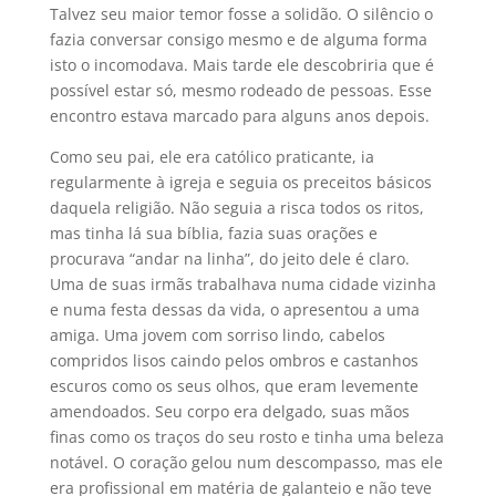
Talvez seu maior temor fosse a solidão. O silêncio o
fazia conversar consigo mesmo e de alguma forma
isto o incomodava. Mais tarde ele descobriria que é
possível estar só, mesmo rodeado de pessoas. Esse
encontro estava marcado para alguns anos depois.
Como seu pai, ele era católico praticante, ia
regularmente à igreja e seguia os preceitos básicos
daquela religião. Não seguia a risca todos os ritos,
mas tinha lá sua bíblia, fazia suas orações e
procurava “andar na linha”, do jeito dele é claro.
Uma de suas irmãs trabalhava numa cidade vizinha
e numa festa dessas da vida, o apresentou a uma
amiga. Uma jovem com sorriso lindo, cabelos
compridos lisos caindo pelos ombros e castanhos
escuros como os seus olhos, que eram levemente
amendoados. Seu corpo era delgado, suas mãos
finas como os traços do seu rosto e tinha uma beleza
notável. O coração gelou num descompasso, mas ele
era profissional em matéria de galanteio e não teve