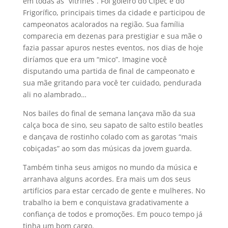
em todas as “vitrines”. Foi goleiro do Cipec e do
Frigorífico, principais times da cidade e participou de
campeonatos acalorados na região. Sua família
comparecia em dezenas para prestigiar e sua mãe o
fazia passar apuros nestes eventos, nos dias de hoje
diríamos que era um “mico”. Imagine você
disputando uma partida de final de campeonato e
sua mãe gritando para você ter cuidado, pendurada
ali no alambrado…
Nos bailes do final de semana lançava mão da sua
calça boca de sino, seu sapato de salto estilo beatles
e dançava de rostinho colado com as garotas “mais
cobiçadas” ao som das músicas da jovem guarda.
Também tinha seus amigos no mundo da música e
arranhava alguns acordes. Era mais um dos seus
artifícios para estar cercado de gente e mulheres. No
trabalho ia bem e conquistava gradativamente a
confiança de todos e promoções. Em pouco tempo já
tinha um bom c
argo.