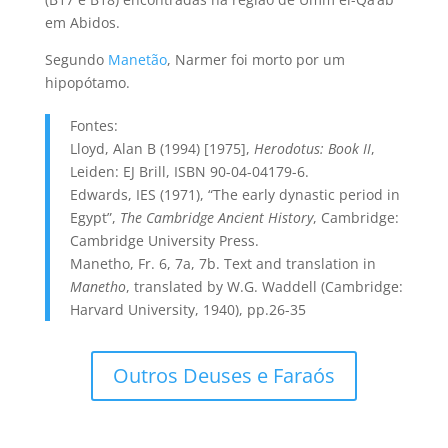
em Abidos.
Segundo
Manetão
, Narmer foi morto por um
hipopótamo.
Fontes:
Lloyd, Alan B (1994) [1975],
Herodotus: Book II
,
Leiden: EJ Brill, ISBN 90-04-04179-6
.
Edwards, IES (1971), “The early dynastic period in
Egypt”,
The Cambridge Ancient History
, Cambridge:
Cambridge University Press.
Manetho, Fr. 6, 7a, 7b. Text and translation in
Manetho
, translated by W.G. Waddell (Cambridge:
Harvard University, 1940), pp.26-35
Outros Deuses e Faraós