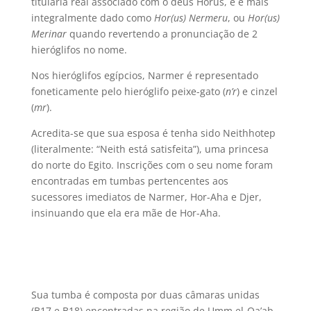
titularia real associado com o deus Hórus, e é mais
integralmente dado como
Hor(us) Nermeru
, ou
Hor(us)
Merinar
quando revertendo a pronunciação de 2
hieróglifos no nome.
Nos hieróglifos egípcios, Narmer é representado
foneticamente pelo hieróglifo peixe-gato (
n’r
) e cinzel
(
mr
).
Acredita-se que sua esposa é tenha sido Neithhotep
(literalmente: “Neith está satisfeita”), uma princesa
do norte do Egito. Inscrições com o seu nome foram
encontradas em tumbas pertencentes aos
sucessores imediatos de Narmer, Hor-Aha e Djer,
insinuando que ela era mãe de Hor-Aha.
Sua tumba é composta por duas câmaras unidas
(B17 e B18) encontradas na região de Umm el-Qa’ab