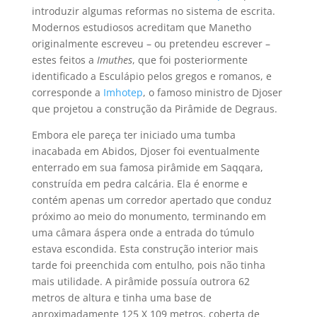
introduzir algumas reformas no sistema de escrita
.
Modernos estudiosos acreditam que Manetho
originalmente escreveu – ou pretendeu escrever –
estes feitos a
Imuthes
, que foi posteriormente
identificado a Esculápio pelos gregos e romanos, e
corresponde a
Imhotep
, o famoso ministro de Djoser
que projetou a construção da Pirâmide de Degraus.
Embora ele pareça ter iniciado uma tumba
inacabada em Abidos, Djoser foi eventualmente
enterrado em sua famosa pirâmide em Saqqara,
construída em pedra calcária. Ela é enorme e
contém apenas um corredor apertado que conduz
próximo ao meio do monumento, terminando em
uma câmara áspera onde a entrada do túmulo
estava escondida. Esta construção interior mais
tarde foi preenchida com entulho, pois não tinha
mais utilidade. A pirâmide possuía outrora 62
metros de altura e tinha uma base de
aproximadamente 125 X 109 metros, coberta de