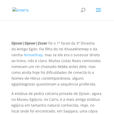
Djoser|
Djeser|
Zoser
foi o 1º faraó da 3ª Dinastia
do Antigo Egito. Foi filho do rei
Khasekhemwy
e da
rainha
Nimaethap
, mas se ele era o sucessor direto
ao trono, não é claro. Muitas Listas Reais ramissidas
nomeiam um rei chamado
Nebka
antes dele, mas
como ainda hoje há dificuldades de conectá-lo a
Nomes-de-Hórus contemporâneos, alguns
egiptologistas questionam a sequência proferida.
A estátua de pedra calcária pintada de Djoser, agora
no Museu Egípcio, no Cairo, é a mais antiga estátua
egípcia em tamanho natural conhecida. Hoje, no
local onde foi encontrado, em Saqqara, uma cópia