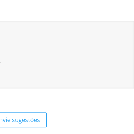
.
nvie sugestões