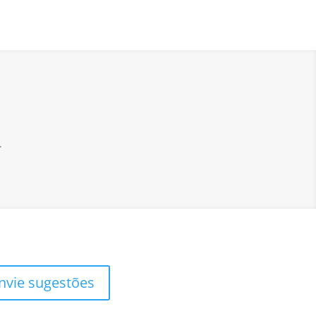
.
nvie sugestões