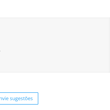
.
nvie sugestões